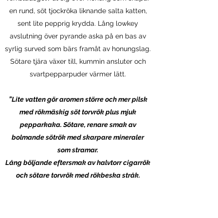
en rund, söt tjockröka liknande salta katten,
sent lite pepprig krydda. Lång lowkey
avslutning över pyrande aska på en bas av
syrlig surved som bärs framåt av honungslag.
Sötare tjära växer till, kummin ansluter och
svartpepparpuder värmer lätt.
”Lite vatten gör aromen större och mer pilsk
med rökmäskig söt torvrök plus mjuk
pepparkaka. Sötare, renare smak av
bolmande sötrök med skarpare mineraler
som stramar.
Lång böljande eftersmak av halvtorr cigarrök
och sötare torvrök med rökbeska stråk.
Uttrycksfull och smakmaximerad.
En whisky att yvas över oavsett om man gillar
rök eller ej, skål!”