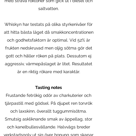
med sträva röktoner som gick ut i diesel och
saltvatten.
Whiskyn har testats på olika styrkenivåer för
att hitta bästa läget då smakkoncentrationen
och godhetsfaktorn är optimal. Vid 52% är
frukten nedskruvad men oljig sötma gör det
gott och håller röken på plats. Dessutom ej
aggressiv, värmepåslaget är litet. Resultatet
är en riktig rökare med karaktär.
Tasting notes
Frustande fetrökig odör av charkuterier och
tjärpastill med gödsel. På djupet ren torvrök
och laxskinn, överallt tuggummisötma.
Smutsig askliknande smak av äppellag, stor
och kanelbullesvällande. Halvvägs breder
verkstadsgolv ut sig över honung som skapar