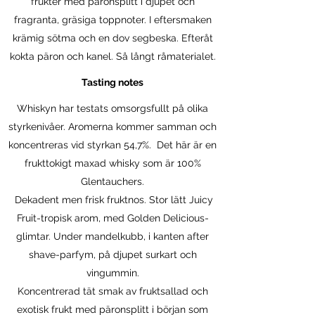
frukter med päronsplitt i djupet och
fragranta, gräsiga toppnoter. I eftersmaken
krämig sötma och en dov segbeska. Efteråt
kokta päron och kanel. Så långt råmaterialet.
Tasting notes
Whiskyn har testats omsorgsfullt på olika
styrkenivåer. Aromerna kommer samman och
koncentreras vid styrkan 54,7%. Det här är en
frukttokigt maxad whisky som är 100%
Glentauchers.
Dekadent men frisk fruktnos. Stor lätt Juicy
Fruit-tropisk arom, med Golden Delicious-
glimtar. Under mandelkubb, i kanten after
shave-parfym, på djupet surkart och
vingummin.
Koncentrerad tät smak av fruktsallad och
exotisk frukt med päronsplitt i början som