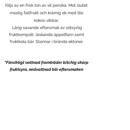
följs av en frisk ton av vit persika. Mot slutet
mastig fallfrukt och krämig ek med lite
kokos-vibbar.
Lång savande eftersmak av sötsyrlig
fruktkompott, läskande äppelflarn samt
fruktkola bär. Stannar i brända ektoner.
“Försiktigt vattnad framträder bitchig skarp
fruktsyra, nedvattnad blir eftersmaken
aningen skitig, men fortfarande itchy! En
otidsenlig whisky för folk som vill ha den
kvalitet Skottland erbjöd på 1990-talet.”
Henrik Aflodal,
Malt master